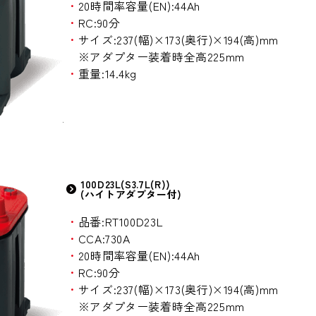
・
20時間率容量(EN):44Ah
・
RC:90分
・
サイズ:237(幅)×173(奥行)×194(高)mm
※アダプター装着時全高225mm
・
重量:14.4kg
100D23L(S3.7L(R))
(ハイトアダプター付)
・
品番:RT100D23L
・
CCA:730A
・
20時間率容量(EN):44Ah
・
RC:90分
・
サイズ:237(幅)×173(奥行)×194(高)mm
※アダプター装着時全高225mm