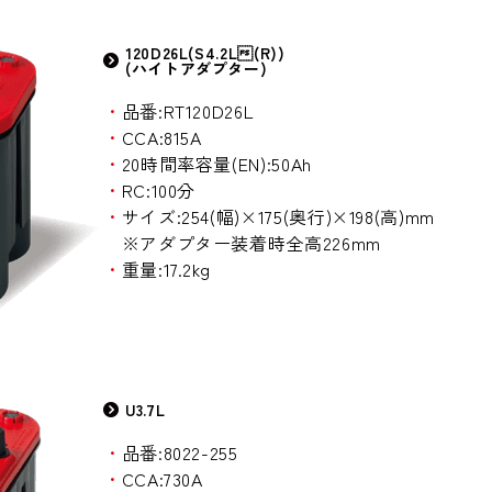
120D26L(S4.2L(R))
(ハイトアダプター)
・
品番:RT120D26L
・
CCA:815A
・
20時間率容量(EN):50Ah
・
RC:100分
・
サイズ:254(幅)×175(奥行)×198(高)mm
※アダプター装着時全高226mm
・
重量:17.2kg
U3.7L
・
品番:8022-255
・
CCA:730A