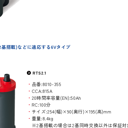
(2基搭載)などに適応する6Vタイプ
RTS2.1
・
品番:8010-355
・
CCA:815A
・
20時間率容量(EN):50Ah
・
RC:100分
・
サイズ:254(幅)×90(奥行)×195(高)mm
・
重量:8.4kg
※2基搭載の場合は2基同時交換以外は保証対