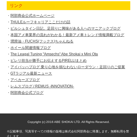
リンク
阿部商会公式ホームページ
THULEルーフキャリアここだけの話
ビルシュタイン日記。足回りに興味がある人へのマニアックブログ
本国アメ車業界の流れがわかる！最新アメ車トレンド情報満載ブログ
潤滑油・FUCHS(フックス)ちゃんねる
ホイール関連情報ブログ
The Leagal Tuning "Amsechs" Abe Shokai x Mini Ota
ピレリ担当が勝手にお伝えするPIRELLIまとめ
アイバッハブログ 乗り心地を損なわないローダウン・足回りのご提案
GTラジアル最新ニュース
アベカーズブログ
レムスブログ / REMUS -INNOVATION-
阿部商会公式ブログ
Copyright (c) 2016 ABE SHOKAI LTD. All Rights Reserved.
※記載事項、写真等すべての情報の版権は株式会社阿部商会に帰属します。無断転用を禁
止します。