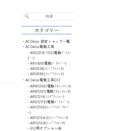
カテゴリー
ACDelco 認定ショップ一覧
ACDelco電動工具
ARG2019-100(電動ｸﾞﾗｲﾝ
ﾀﾞｰ)
ARV439(電動ﾄﾞﾗｲﾊﾞｰ)
ARI2036(ｲﾝﾊﾟｸﾄﾚﾝﾁ)
ARI2090(ｲﾝﾊﾟｸﾄﾚﾝﾁ)
ACDelco電動工具G12
ARW1208(電動ﾗﾁｪｯﾄﾚﾝﾁ)
ARW1207(電動ﾗﾁｪｯﾄﾚﾝﾁ)
ARS1214(ﾐﾆﾎﾟﾘｯｼｬｰ)
ARD12119(電動ﾄﾞﾗｲﾊﾞｰ)
ARI12105(ｲﾝﾊﾟｸﾄﾄﾞﾗｲﾊﾞ
ｰ)
ARI12104-2(ｲﾝﾊﾟｸﾄﾚﾝﾁ)
ARI12104(ｲﾝﾊﾟｸﾄﾚﾝﾁ)
G12用オプション品