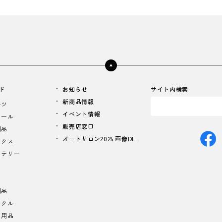
ド
お知らせ
サイト内検索
新商品情報
ーツ
イベント情報
イール
販売店窓口
用品
オートサロン2025 画像DL
ニクス
ッテリー
用品
イクル
ス用品