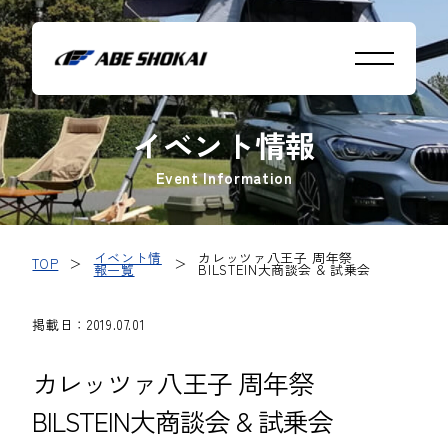
イベント情報
Event Information
イベント情
カレッツァ八王子 周年祭
TOP
＞
＞
報一覧
BILSTEIN大商談会 & 試乗会
掲載日：2019.07.01
カレッツァ八王子 周年祭
BILSTEIN大商談会 & 試乗会