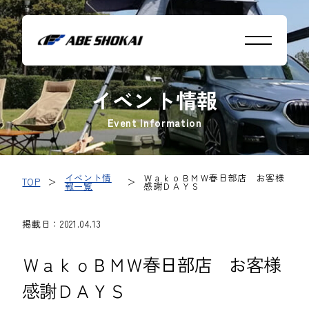
イベント情報
Event Information
イベント情
ＷａｋｏＢＭＷ春日部店 お客様
TOP
＞
＞
報一覧
感謝ＤＡＹＳ
掲載日：2021.04.13
ＷａｋｏＢＭＷ春日部店 お客様
感謝ＤＡＹＳ