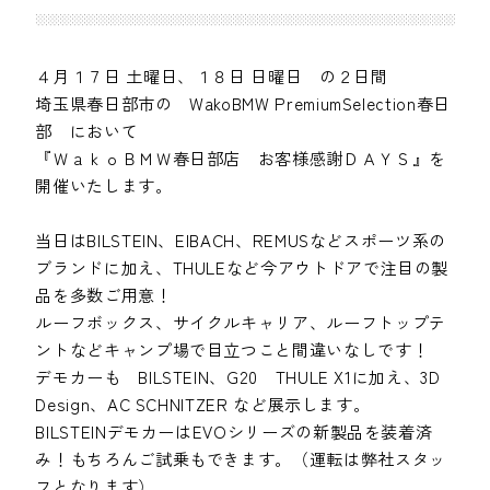
４月１７日 土曜日、１８日 日曜日 の２日間
埼玉県春日部市の WakoBMW PremiumSelection春日
部 において
『ＷａｋｏＢＭＷ春日部店 お客様感謝ＤＡＹＳ』を
開催いたします。
当日はBILSTEIN、EIBACH、REMUSなどスポーツ系の
ブランドに加え、THULEなど今アウトドアで注目の製
品を多数ご用意！
ルーフボックス、サイクルキャリア、ルーフトップテ
ントなどキャンプ場で目立つこと間違いなしです！
デモカーも BILSTEIN、G20 THULE X1に加え、3D
Design、AC SCHNITZER など展示します。
BILSTEINデモカーはEVOシリーズの新製品を装着済
み！もちろんご試乗もできます。（運転は弊社スタッ
フとなります）