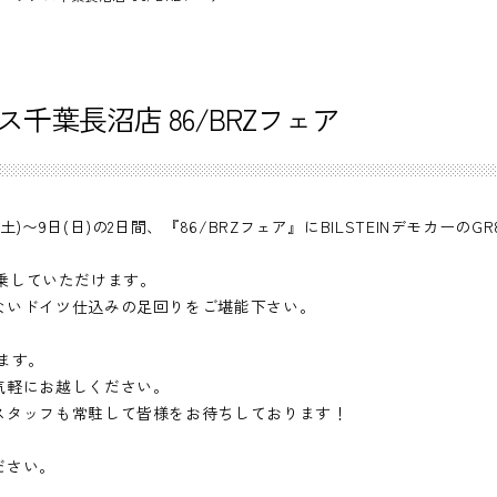
ス千葉長沼店 86/BRZフェア
〜9日(日)の2日間、『86/BRZフェア』にBILSTEINデモカーのG
感試乗していただけます。
ないドイツ仕込みの足回りをご堪能下さい。
います。
気軽にお越しください。
スタッフも常駐して皆様をお待ちしております！
ださい。