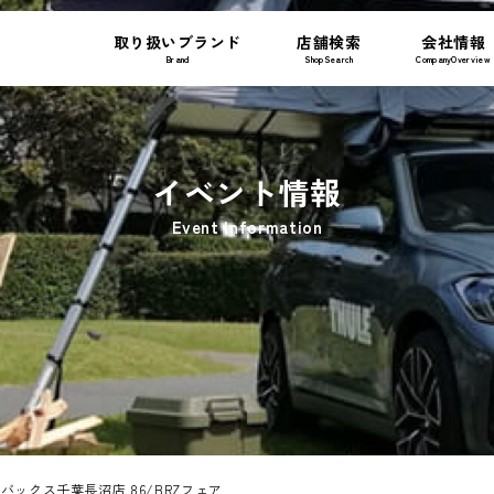
取り扱いブランド
店舗検索
会社情報
Brand
ShopSearch
CompanyOverview
イベント情報
Event Information
トバックス千葉長沼店 86/BRZフェア