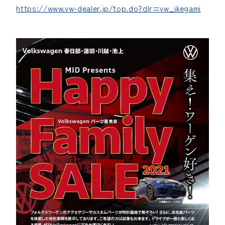
https://www.vw-dealer.jp/top.do?dlr=vw_ikegami