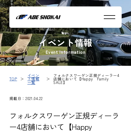
イベント情報
Event Information
イベン
フォルクスワーゲン正規ディーラー4
TOP
＞
ト情報
＞
店舗において【Happy Family
一覧
SALE】
掲載日：2021.04.22
フォルクスワーゲン正規ディーラ
ー4店舗において【Happy