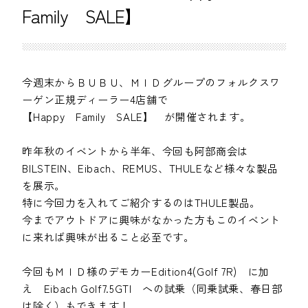
Family SALE】
今週末からＢＵＢＵ、ＭＩＤグループのフォルクスワ
ーゲン正規ディーラー4店舗で
【Happy Family SALE】 が開催されます。
昨年秋のイベントから半年、今回も阿部商会は
BILSTEIN、Eibach、REMUS、THULEなど様々な製品
を展示。
特に今回力を入れてご紹介するのはTHULE製品。
今までアウトドアに興味がなかった方もこのイベント
に来れば興味が出ること必至です。
今回もＭＩＤ様のデモカーEdition4(Golf 7R) に加
え Eibach Golf7.5GTI への試乗（同乗試乗、春日部
は除く）もできます！