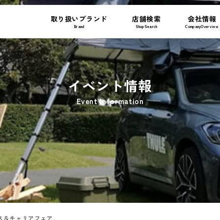
取り扱いブランド
店舗検索
会社情報
Brand
ShopSearch
CompanyOverview
イベント情報
Event Information
クス＆キャリアフェア