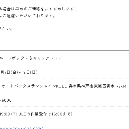
いる場合は早めのご連絡をおすすめします！
付はご遠慮いただいております。
ださい。
E ルーフボックス＆キャリアフェア
11月7日(金)～ 9日(日)
オートバックスサンシャインKOBE 兵庫県神戸市東灘区青木1-2-34
5-6006
～19:00 (THULEの作業受付は18:00まで）
/www.woow-kobe.com/