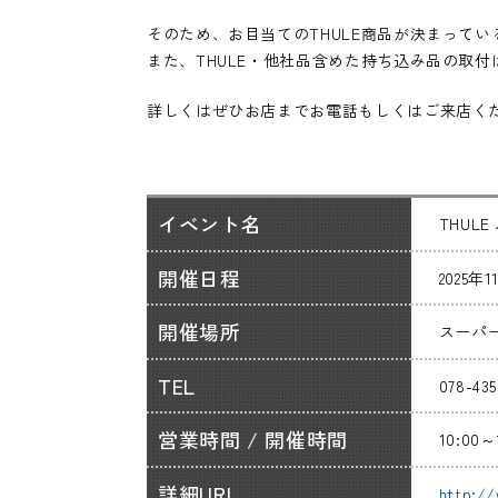
そのため、お目当てのTHULE商品が決まって
また、THULE・他社品含めた持ち込み品の取
詳しくはぜひお店までお電話もしくはご来店く
イベント名
THUL
開催日程
2025年
開催場所
スーパー
TEL
078-43
営業時間 / 開催時間
10:00
詳細URL
http:/