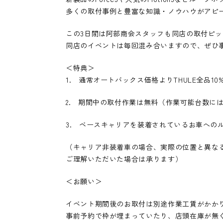
多くの取付事例と豊富な知識・ノウハウがアピ
この3日間は阿部商会スタッフも同店の取付ピ
同店のイベントは毎回混み合いますので、ぜひ
＜特典＞
1. 通常オートバックス価格よりTHULE全品10%
2. 期間中の取付作業は無料（作業可能台数に
3. ベースキャリアを装着されているお車への
（キャリア非装着車の場合、実際の位置と異な
ご理解いただいた場合は承ります）
＜お願い＞
イベント期間後のお取付は別途作業工賃がかか
事前予約で枠が埋まっていたり、店頭在庫が無