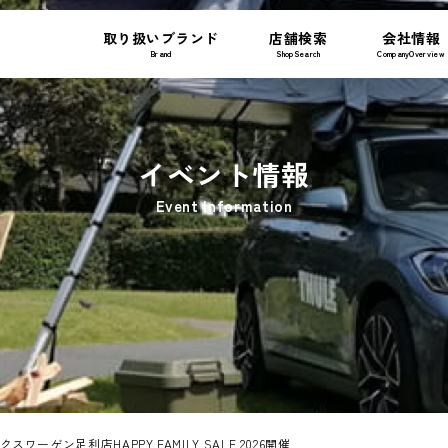
取り扱いブランド
店舗検索
会社情報
Brand
ShopSearch
CompanyOverview
イベント情報
Event Information
ォルクスワーゲン足利店HAPPY FAMILY SALE 2026開催