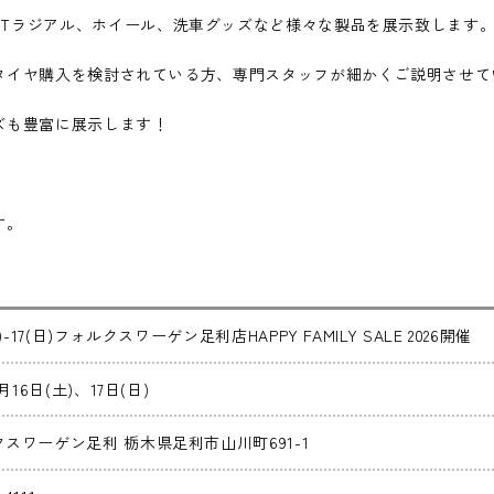
HULE、GTラジアル、ホイール、洗車グッズなど様々な製品を展示致します
タイヤ購入を検討されている方、専門スタッフが細かくご説明させて
ズも豊富に展示します！
す。
土)-17(日)フォルクスワーゲン足利店HAPPY FAMILY SALE 2026開催
5月16日(土)、17日(日)
スワーゲン足利 栃木県足利市山川町691-1