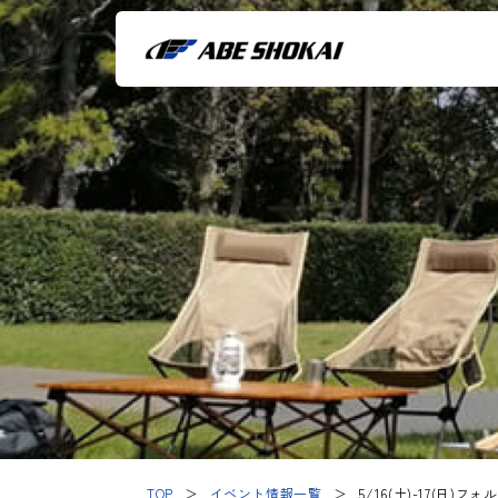
TOP
＞
イベント情報一覧
＞
5/16(土)-17(日)フ