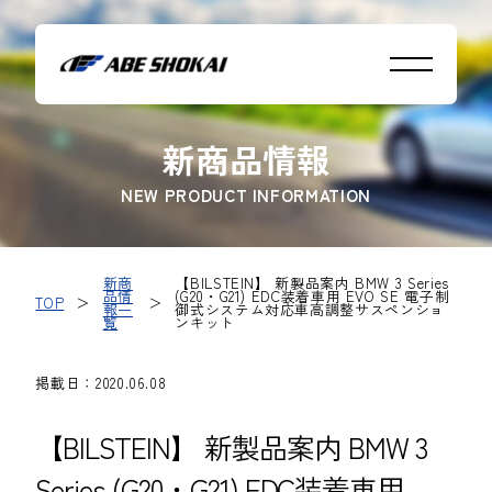
新商品情報
NEW PRODUCT INFORMATION
新商
【BILSTEIN】 新製品案内 BMW 3 Series
品情
(G20・G21) EDC装着車用 EVO SE 電子制
TOP
＞
＞
報一
御式システム対応車高調整サスペンショ
覧
ンキット
掲載日：2020.06.08
【BILSTEIN】 新製品案内 BMW 3
Series (G20・G21) EDC装着車用