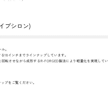
ード イプシロン)
ール。
する18インチまでラインナップしています。
回転させながら成形するR-FORGED製法により軽量化を実現して
ナップをご覧ください。