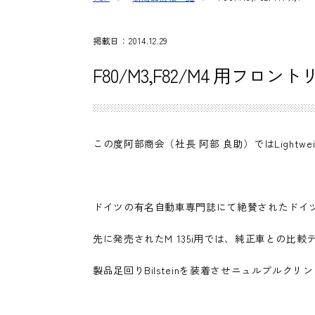
掲載日：2014.12.29
F80/M3,F82/M4 用フロ
この度阿部商会（社長 阿部 良助）ではLightweig
ドイツの有名自動車専門誌にて絶賛されたドイツ
先に発売されたM 135i用では、純正車との比
製品足回りBilsteinを装着させニュルブルク