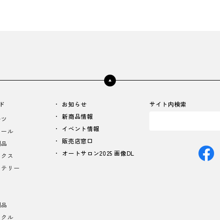
ド
お知らせ
サイト内検索
新商品情報
ーツ
イベント情報
イール
販売店窓口
用品
オートサロン2025 画像DL
ニクス
ッテリー
用品
イクル