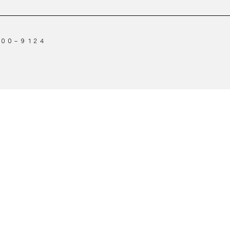
１００－９１２４