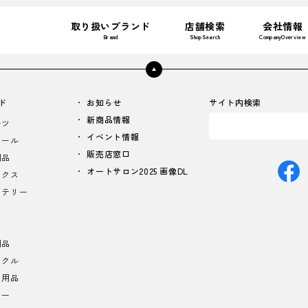
取り扱いブランド
店舗検索
会社情報
Brand
ShopSearch
CompanyOverview
ド
お知らせ
サイト内検索
新商品情報
ーツ
イベント情報
イール
販売店窓口
用品
オートサロン2025 画像DL
ニクス
ッテリー
用品
イクル
ス用品
ラー