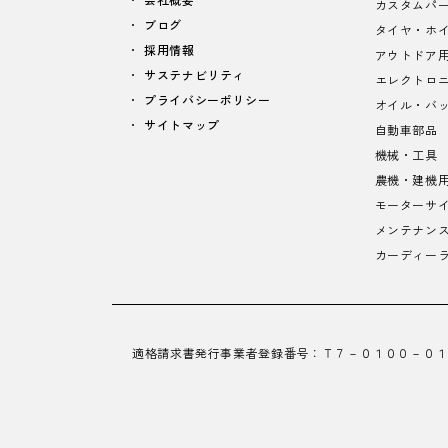
カスタムパ
ブログ
タイヤ・ホ
採用情報
アウトドア
サステナビリティ
エレクトロ
プライバシーポリシー
オイル・バ
サイトマップ
自動車部品
機械・工具
農機・建機
モーターサ
メンテナン
カーディー
適格請求書発行事業者登録番号：
Ｔ７－０１００－０