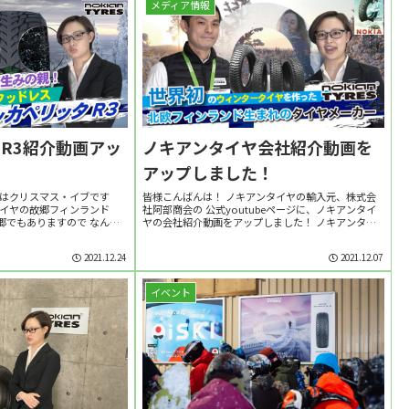
メディア情報
R3紹介動画アッ
ノキアンタイヤ会社紹介動画を
！
アップしました！
日はクリスマス・イブです
皆様こんばんは！ ノキアンタイヤの輸入元、株式会
タイヤの故郷フィンランド
社阿部商会の 公式youtubeページに、ノキアンタイ
郷でもありますので なんだ
ヤの会社紹介動画をアップしました！ ノキアンタイ
す。 さて、またまた今更なの
ヤの歴史や、実績について、 軽く、楽しくご紹介し
入元阿部商会のyoutu...
ている動画になっています！ ノキアンタイヤ...
2021.12.24
2021.12.07
イベント