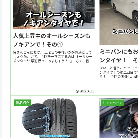
人気上昇中のオールシーズンも
ノキアンで！その①
ミニバンにも
皆さんこんにちは。 土曜日の午後いかがお過ごしで
しょうか。 さて、今回テーマにするのは オールシー
ンタイヤ！ 
ズンタイヤ 早速行ってみましょう！ さてさて、皆さ
んは「オールシーズンタイヤ」というカテゴリは 馴
はい、と言うことで ミ
染みがありますでしょうか？ 車好きな方や業界...
ンタイヤ！の第二回目で
う！ （今回の画像は、岐
たものです！） 今回は
ます。 まずは復習から。 
2022.06.25
製品紹介
キャンペーン