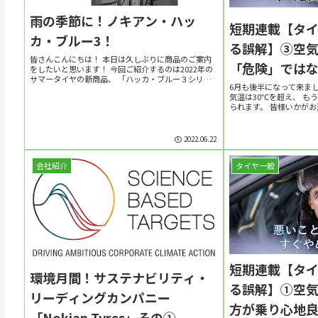
雨の季節に！ノキアン・ハッ
短期連載【タ
カ・ブルー3！
る誤解】③空
皆さんこんにちは！ 本日は久しぶりに商品のご案内
「危険」では
をしたいと思います！ 今回ご紹介するのは2022年の
サマータイヤの新商品、 「ハッカ・ブルー３シリー
6月も後半になって来ま
ズ」！！ ハッカ・ブルー・スリーと読みます。 （注
気温は30℃を超え、 も
意：決してブルースで切って読んではいけませ...
られます。 皆様いかがお
先週から短期連載中の「
シリーズですが、 今回で最
2022.06.22
会社紹介
タイヤ一般
短期連載【タ
環境月間！サステナビリティ・
る誤解】①空
リーディングカンパニー
方が乗り心地
「Nokian Tyres」その①