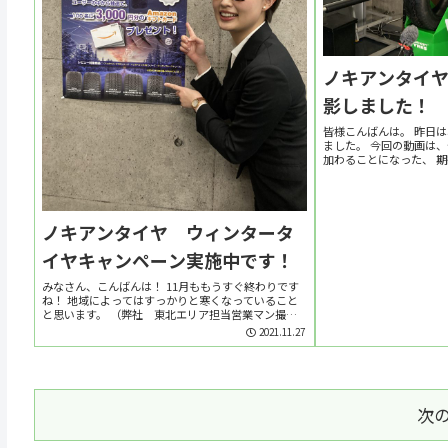
ノキアンタイヤY
影しました！
皆様こんばんは。 昨日は、
ました。 今回の動画は
加わることになった、 
起用しました。 慣れな
石。 冒頭のあいさつは嚙み
ノキアンタイヤ ウィンタータ
イヤキャンペーン実施中です！
みなさん、こんばんは！ 11月ももうすぐ終わりです
ね！ 地域によってはすっかりと寒くなっていること
と思います。 （弊社 東北エリア担当営業マン撮
影） 雪国フィンランドで生まれたノキアンタイヤと
2021.11.27
しては、もっとも「熱い」季節が始まりました。 今...
次