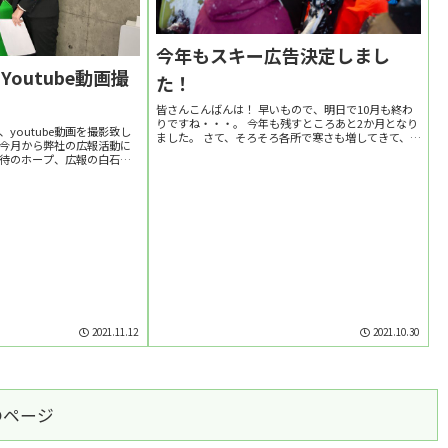
今年もスキー広告決定しまし
outube動画撮
た！
皆さんこんばんは！ 早いもので、明日で10月も終わ
りですね・・・。 今年も残すところあと2か月となり
youtube動画を撮影致し
ました。 さて、そろそろ各所で寒さも増してきて、
、今月から弊社の広報活動に
いよいよスタッドレスタイヤの季節になって来ました
期待のホープ、広報の白石を
ね！ 今年買い替える、と言う方は是非ノキア...
い動画撮影に、ど緊張する白
まくり（8テイク...
2021.11.12
2021.10.30
のページ