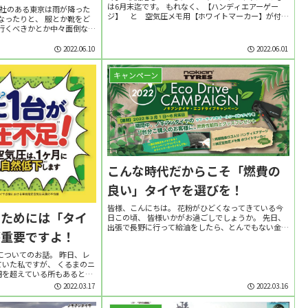
は6月末迄です。 もれなく、【ハンディエアーゲー
本社のある東京は雨が降った
ジ】 と 空気圧メモ用【ホワイトマーカー】が付い
なったりと、 服とか靴をど
てきます！！！ さらに、専用ページにレビューを投
行くべきかとか中々面倒な日
稿してくれたユーザーから抽選で30名様に3,00...
んはいかがお過ごしです
回 「タイヤの空気圧に関す
2022.06.10
2022.06.01
キャンペーン
こんな時代だからこそ「燃費の
良い」タイヤを選びを！
皆様、こんにちは。 花粉がひどくなってきている今
るためには「タイ
日この頃、 皆様いかがお過ごしでしょうか。 先日、
出張で長野に行って給油をしたら、とんでもない金額
が重要ですよ！
でたまげました。 レギュラーで、180円超えなんてあ
るんですね・・・。 私は通勤では車は使いま...
についてのお話。 昨日、レ
ていた私ですが、 くるまのニ
円を超えている所もあると知
政府の動きもある様ですが、
2022.03.17
2022.03.16
恵に回るまでは時...