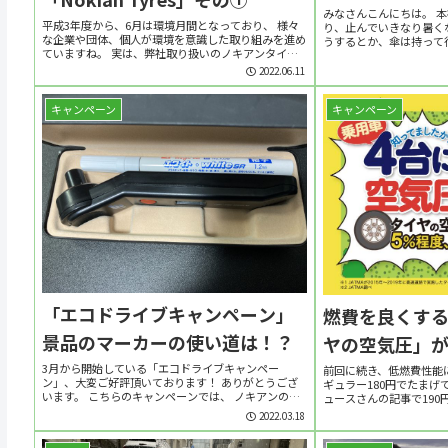
みなさんこんにちは。 
平成3年度から、6月は環境月間となっており、 様々
り、止んでいきなり暑く
な企業や団体、個人が環境を意識した取り組みを進め
うするとか、傘は持って
ていますね。 実は、弊社取り扱いのノキアンタイヤ
が続いています。 皆さ
は、 「サステナビリティ」と言う点ではタイヤメー
か！？ さて、今回から数
2022.06.11
カーの中でも リーディングカンパニーと呼ぶにふ...
る...
キャンペーン
キャンペーン
「エコドライブキャンペーン」
燃費を良くす
景品のマーカーの使い道は！？
ヤの空気圧」
3月から開始している「エコドライブキャンペー
前回に続き、低燃費性能
ン」、大変ご好評頂いております！ ありがとうござ
ギュラー180円でたまげ
います。 こちらのキャンペーンでは、 ノキアンのサ
ュースさんの記事で190
マータイヤorオールシーズンタイヤを1台分ご購入頂
り驚愕・・・。 色々と
2022.03.18
いたユーザー様に デジタルエアゲージとホワイトマ...
対策がエンドユーザーの恩