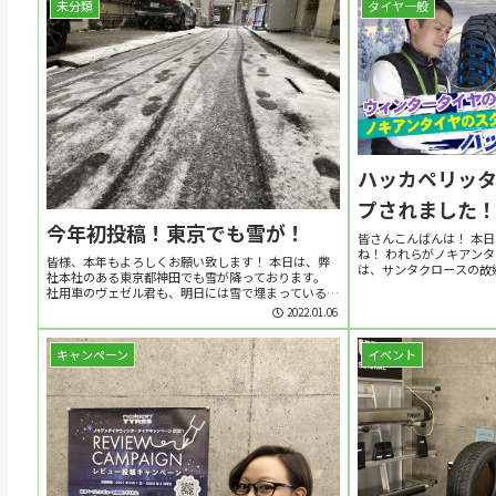
未分類
タイヤ一般
ハッカペリッタ
プされました
今年初投稿！東京でも雪が！
皆さんこんばんは！ 本
ね！ われらがノキアン
皆様、本年もよろしくお願い致します！ 本日は、弊
は、サンタクロースの故
社本社のある東京都神田でも雪が降っております。
か感慨深いものがありま
社用車のヴェゼル君も、明日には雪で埋まっているか
ですが ノキアンタイヤの輸
もしれません・・・。 23区でも5㎝の積雪の見通し
2022.01.06
（ANNニュースより）となっているそうです。こ...
キャンペーン
イベント