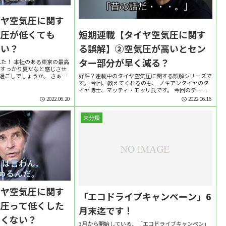
イヤ空気圧に関す
短期連載【タイヤ空気圧に関す
気圧が低くても
る誤解】②空気圧が高いとセン
ない？
ター部分が早く減る？
した！ 本社のある東京の最高
うすっかり夏だなと感じさせ
好評？連載中のタイヤ空気圧に関する誤解シリーズで
過ごしでしょうか。 さぁ、
す。 今回、教えてくれるのも、 ノキアンタイヤのタ
タイヤ空気圧に関する誤解」
イヤ博士、マッティ・モッリ氏です。 今回のテーマ
終回を迎えます。...
は、 「空気圧高いとセンター部分が早く摩耗しちゃ
2022.06.20
2022.06.16
うんじゃないの？」 というものです。 早速聞い...
未分類
イヤ空気圧に関す
「エコドライブキャンペーン」6
気圧って低くした
月末迄です！
良くない？
3月から開始している、「エコドライブキャンペン」