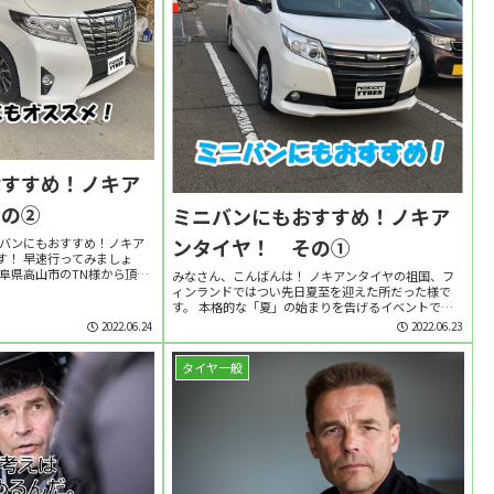
おすすめ！ノキア
その②
ミニバンにもおすすめ！ノキア
ンタイヤ！ その①
ニバンにもおすすめ！ノキア
す！ 早速行ってみましょ
阜県高山市のTN様から頂い
みなさん、こんばんは！ ノキアンタイヤの祖国、フ
2つのトピックをまとめていき
ィンランドではつい先日夏至を迎えた所だった様で
国産のタイヤメーカー...
す。 本格的な「夏」の始まりを告げるイベントで、
現地では夏季休暇に入る人も多いみたいですよ。 う
2022.06.24
2022.06.23
らやましいですね！ さて、今回のテーマは、 「ミ...
タイヤ一般