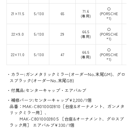
〇
71.6
21×11.5
5/130
65
(PORSCHE
(専用)
*1)
〇
66.5
22×9.0
5/130
29
(PORSCHE
(専用)
*1)
〇
66.5
22×11.0
5/130
47
(PORSCHE
(専用)
*1)
カラー:ガンメタリックミラー(オーダーNo.末尾GM)、グロ
スブラック(オーダーNo.末尾GB)
付属品:センターキャップ・エアバルブ
補修パーツ:センターキャップ¥2,200/1個
品番：MAK-C8010002810［台座&オーナメント、ガンメタ
リックミラー用］、
MAK-C801000280５［台座&オーナメント、グロスブ
ラック用］ エアバルブ¥330/1個