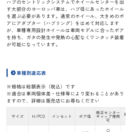
ハブのセントリックシステムでホイールセンターを出
す大部分のヨーロッパ車は、ハブ径にあったホイール
を選ぶ必要があります。通常のホイール、大きめのボ
アにアダプター（ハブリング）をはめて対応します
が、車種専用設計ホイールは車両モデルに合ったボア
を持ち、ガタの発生や発熱の心配なくワンタッチ装着
が可能になっています。
車種別適応表
※価格は総額表示（税込）です
※適合は車両個体差・仕様等により変わることがあり
ますので、詳細は販売店にお尋ねください
純正センター
純
サイズ
H/PCD
インセット
ボア径
キャップ使用
可
〇