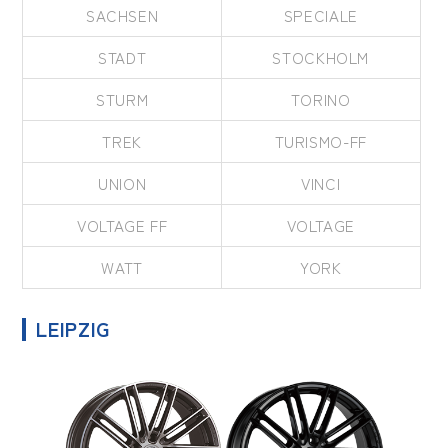
SACHSEN
SPECIALE
STADT
STOCKHOLM
STURM
TORINO
TREK
TURISMO-FF
UNION
VINCI
VOLTAGE FF
VOLTAGE
WATT
YORK
LEIPZIG