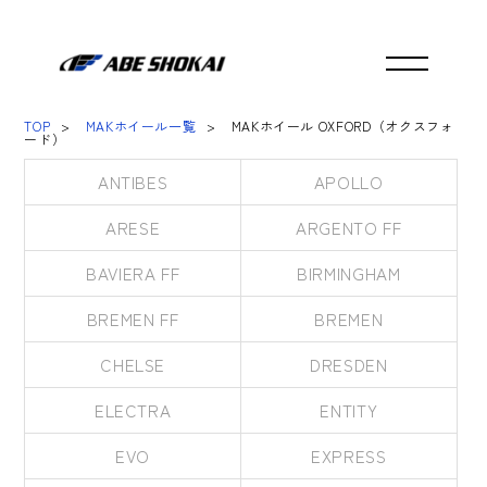
TOP
MAKホイール一覧
MAKホイール OXFORD（オクスフォ
ード）
ANTIBES
APOLLO
ARESE
ARGENTO FF
BAVIERA FF
BIRMINGHAM
BREMEN FF
BREMEN
CHELSE
DRESDEN
ELECTRA
ENTITY
EVO
EXPRESS