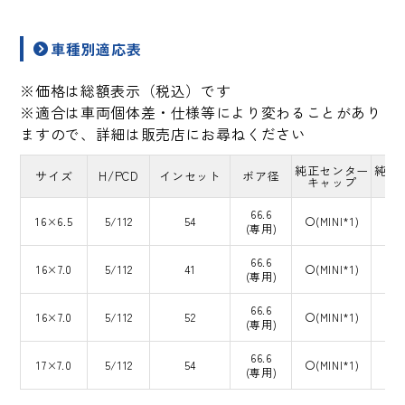
車種別適応表
※価格は総額表示（税込）です
※適合は車両個体差・仕様等により変わることがあり
ますので、詳細は販売店にお尋ねください
純正センター
純正
サイズ
H/PCD
インセット
ボア径
キャップ
66.6
16×6.5
5/112
54
〇(MINI*1)
(専用)
66.6
16×7.0
5/112
41
〇(MINI*1)
(専用)
66.6
16×7.0
5/112
52
〇(MINI*1)
(専用)
66.6
17×7.0
5/112
54
〇(MINI*1)
(専用)