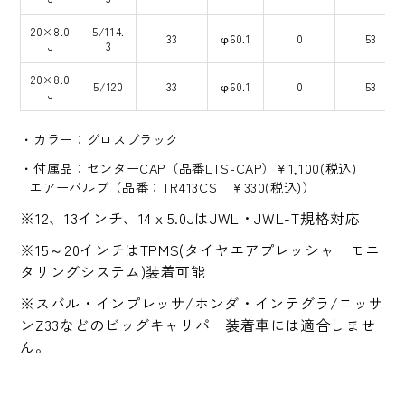
20×8.0
5/114.
33
φ60.1
0
53
J
3
20×8.0
5/120
33
φ60.1
0
53
J
カラー：グロスブラック
付属品：センターCAP（品番LTS-CAP）￥1,100(税込)
エアーバルブ（品番：TR413CS ￥330(税込)）
※12、13インチ、14ｘ5.0JはJWL・JWL-T規格対応
※15～20インチはTPMS(タイヤエアプレッシャーモニ
タリングシステム)装着可能
※スバル・インプレッサ/ホンダ・インテグラ/ニッサ
ンZ33などのビッグキャリパー装着車には適合しませ
ん。