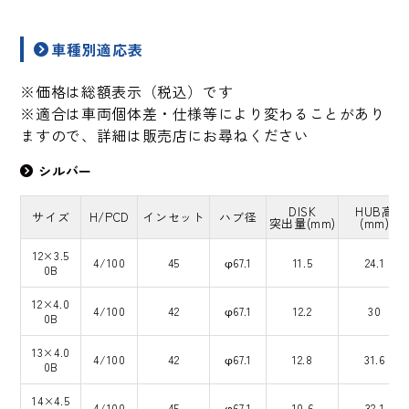
車種別適応表
※価格は総額表示（税込）です
※適合は車両個体差・仕様等により変わることがあり
ますので、詳細は販売店にお尋ねください
シルバー
DISK
HUB高
サイズ
H/PCD
インセット
ハブ径
突出量(mm)
(mm)
12×3.5
4/100
45
φ67.1
11.5
24.1
0B
12×4.0
4/100
42
φ67.1
12.2
30
0B
13×4.0
4/100
42
φ67.1
12.8
31.6
0B
14×4.5
4/100
45
φ67.1
10.6
32.1