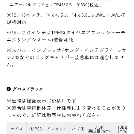
エアーバルブ（品番：TR413CS ￥330(税込)）
※12、13インチ、14ｘ4.５J、14ｘ5.0JはJWL・JWL-T
規格対応
※15～２０インチはTPMS(タイヤエアプレッシャーモ
ニタリングシステム)装着可能
※スバル・インプレッサ/ホンダ・インテグラ/ニッサ
ンZ33などのビッグキャリパー装着車には適合しませ
ん。
グロスブラック
※価格は総額表示（税込）です
※適合は車両個体差・仕様等により変わることがあり
ますので、詳細は販売店にお尋ねください
DISK
HUB高
サイズ
H/PCD
インセット
ハブ径
突出量(mm)
(mm)